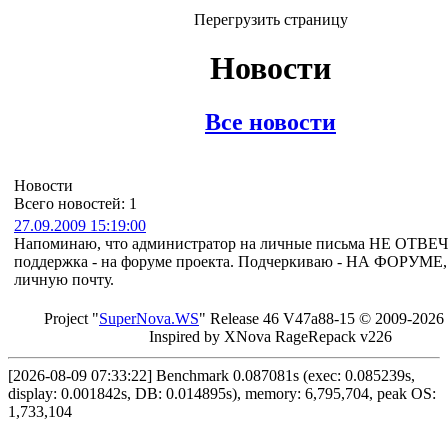
Перегрузить страницу
Новости
Все новости
Новости
Всего новостей: 1
27.09.2009 15:19:00
Напоминаю, что администратор на личные письма НЕ ОТВЕЧ
поддержка - на форуме проекта. Подчеркиваю - НА ФОРУМЕ, 
личную почту.
Project "
Sup
erNo
va
.W
S
" Rel
ease 46 V
47a88-15 © 20
09-2026
In
spired by X
Nova Ra
geRe
pac
k v2
26
[2026-08-09 07:33:22] Benchmark 0.087081s (exec: 0.085239s,
display: 0.001842s, DB: 0.014895s), memory: 6,795,704, peak OS:
1,733,104