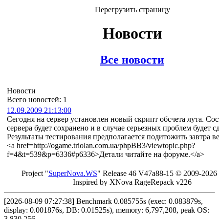
Перегрузить страницу
Новости
Все новости
Новости
Всего новостей: 1
12.09.2009 21:13:00
Сегодня на сервер установлен новый скрипт обсчета лута. Со
сервера будет сохранено и в случае серьезных проблем будет сд
Результаты тестирования предполагается подитожить завтра в
<a href=http://ogame.triolan.com.ua/phpBB3/viewtopic.php?
f=4&t=539&p=6336#p6336>Детали читайте на форуме.</a>
Project "
Sup
erNo
va
.W
S
" Rel
ease 46 V
47a88-15 © 20
09-2026
In
spired by X
Nova Ra
geRe
pac
k v2
26
[2026-08-09 07:27:38] Benchmark 0.085755s (exec: 0.083879s,
display: 0.001876s, DB: 0.01525s), memory: 6,797,208, peak OS:
3,830,256