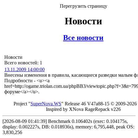
Перегрузить страницу
Новости
Все новости
Новости
Всего новостей: 1
13.11.2009 14:00:00
Внесены изменения в правила, касающиеся разведки малым ф
Подробности - <u><a
href=http://ogame.triolan.com.ua/phpBB3/viewtopic.php?f=3&t=79
форуме</a></u>.
Project "
Sup
erNo
va
.W
S
" Rel
ease 46 V
47a88-15 © 20
09-2026
In
spired by X
Nova Ra
geRe
pac
k v2
26
[2026-08-09 01:41:39] Benchmark 0.106402s (exec: 0.104175s,
display: 0.002227s, DB: 0.018936s), memory: 6,795,448, peak OS:
3,830,256