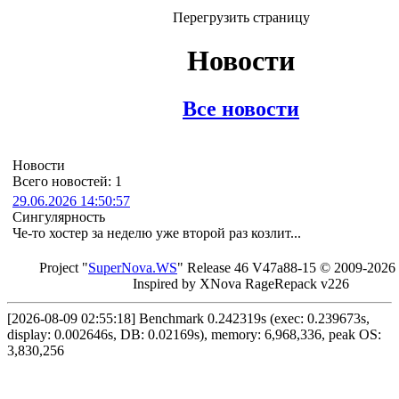
Перегрузить страницу
Новости
Все новости
Новости
Всего новостей: 1
29.06.2026 14:50:57
Сингулярность
Че-то хостер за неделю уже второй раз козлит...
Project "
Sup
erNo
va
.W
S
" Rel
ease 46 V
47a88-15 © 20
09-2026
In
spired by X
Nova Ra
geRe
pac
k v2
26
[2026-08-09 02:55:18] Benchmark 0.242319s (exec: 0.239673s,
display: 0.002646s, DB: 0.02169s), memory: 6,968,336, peak OS:
3,830,256