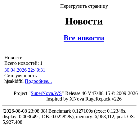
Перегрузить страницу
Новости
Все новости
Новости
Всего новостей: 1
30.04.2026 22:49:31
Сингулярность
hjsakldfhl
Подробнее...
Project "
Sup
erNo
va
.W
S
" Rel
ease 46 V
47a88-15 © 20
09-2026
In
spired by X
Nova Ra
geRe
pac
k v2
26
[2026-08-08 23:08:38] Benchmark 0.127109s (exec: 0.12346s,
display: 0.003649s, DB: 0.025858s), memory: 6,968,112, peak OS:
5,927,408