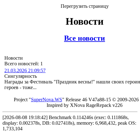
Перегрузить страницу
Новости
Все новости
Новости
Всего новостей: 1
21.03.2026 21:09:57
Сингулярность
Награды за Фестиваль "Праздник весны!" нашли своих героин
героев - тоже...
Project "
Sup
erNo
va
.W
S
" Rel
ease 46 V
47a88-15 © 20
09-2026
In
spired by X
Nova Ra
geRe
pac
k v2
26
[2026-08-08 19:18:42] Benchmark 0.114246s (exec: 0.111868s,
display: 0.002378s, DB: 0.027418s), memory: 6,968,432, peak OS:
1,733,104