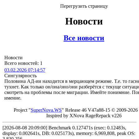
Перегрузить страницу
Новости
Все новости
Новости
Всего новостей: 1
03.02.2026 07:14:57
Сингулярность
Половина АД-ии находится в мерцающем режиме. Т.е. то гасне
тухнет. Как только он/она/оно/они разберётся с текуще ситуаци
смотреть на проблемы после миграции. Имейте понимние. П
имение.
Project "
Sup
erNo
va
.W
S
" Rel
ease 46 V
47a88-15 © 20
09-2026
In
spired by X
Nova Ra
geRe
pac
k v2
26
[2026-08-08 20:09:00] Benchmark 0.127471s (exec: 0.12483s,
display: 0.002641s, DB: 0.025173s), memory: 6,969,808, peak OS:
3,830,256