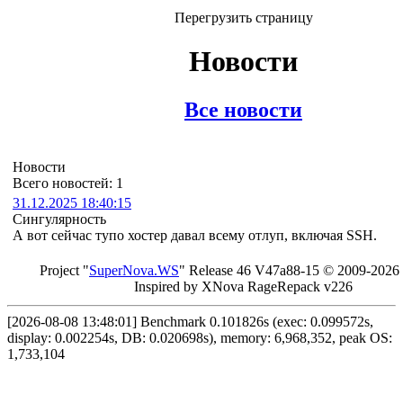
Перегрузить страницу
Новости
Все новости
Новости
Всего новостей: 1
31.12.2025 18:40:15
Сингулярность
А вот сейчас тупо хостер давал всему отлуп, включая SSH.
Project "
Sup
erNo
va
.W
S
" Rel
ease 46 V
47a88-15 © 20
09-2026
In
spired by X
Nova Ra
geRe
pac
k v2
26
[2026-08-08 13:48:01] Benchmark 0.101826s (exec: 0.099572s,
display: 0.002254s, DB: 0.020698s), memory: 6,968,352, peak OS:
1,733,104