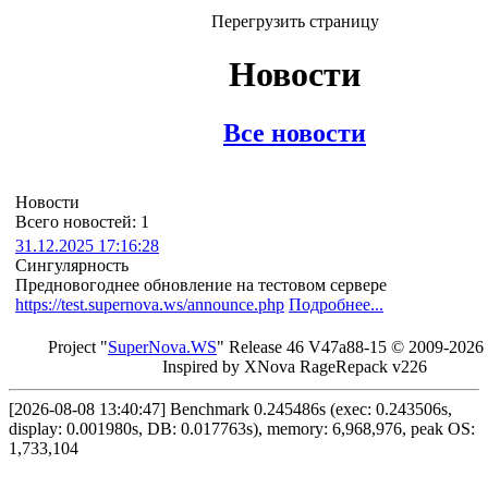
Перегрузить страницу
Новости
Все новости
Новости
Всего новостей: 1
31.12.2025 17:16:28
Сингулярность
Предновогоднее обновление на тестовом сервере
https://test.supernova.ws/announce.php
Подробнее...
Project "
Sup
erNo
va
.W
S
" Rel
ease 46 V
47a88-15 © 20
09-2026
In
spired by X
Nova Ra
geRe
pac
k v2
26
[2026-08-08 13:40:47] Benchmark 0.245486s (exec: 0.243506s,
display: 0.001980s, DB: 0.017763s), memory: 6,968,976, peak OS:
1,733,104