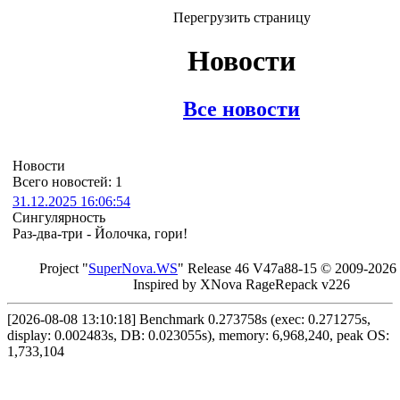
Перегрузить страницу
Новости
Все новости
Новости
Всего новостей: 1
31.12.2025 16:06:54
Сингулярность
Раз-два-три - Йолочка, гори!
Project "
Sup
erNo
va
.W
S
" Rel
ease 46 V
47a88-15 © 20
09-2026
In
spired by X
Nova Ra
geRe
pac
k v2
26
[2026-08-08 13:10:18] Benchmark 0.273758s (exec: 0.271275s,
display: 0.002483s, DB: 0.023055s), memory: 6,968,240, peak OS:
1,733,104