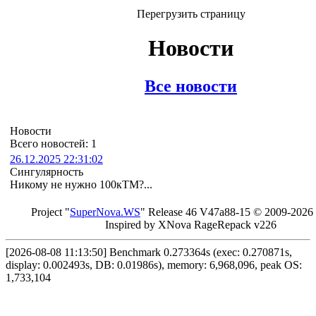
Перегрузить страницу
Новости
Все новости
Новости
Всего новостей: 1
26.12.2025 22:31:02
Сингулярность
Никому не нужно 100кТМ?...
Project "
Sup
erNo
va
.W
S
" Rel
ease 46 V
47a88-15 © 20
09-2026
In
spired by X
Nova Ra
geRe
pac
k v2
26
[2026-08-08 11:13:50] Benchmark 0.273364s (exec: 0.270871s,
display: 0.002493s, DB: 0.01986s), memory: 6,968,096, peak OS:
1,733,104