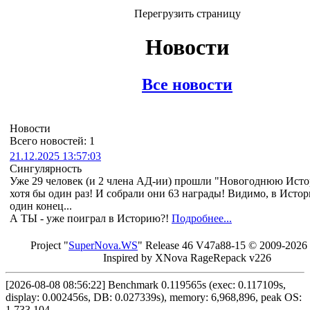
Перегрузить страницу
Новости
Все новости
Новости
Всего новостей: 1
21.12.2025 13:57:03
Сингулярность
Уже 29 человек (и 2 члена АД-ии) прошли "Новогоднюю Ист
хотя бы один раз! И собрали они 63 награды! Видимо, в Истор
один конец...
А ТЫ - уже поиграл в Историю?!
Подробнее...
Project "
Sup
erNo
va
.W
S
" Rel
ease 46 V
47a88-15 © 20
09-2026
In
spired by X
Nova Ra
geRe
pac
k v2
26
[2026-08-08 08:56:22] Benchmark 0.119565s (exec: 0.117109s,
display: 0.002456s, DB: 0.027339s), memory: 6,968,896, peak OS:
1,733,104