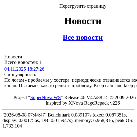
Перегрузить страницу
Новости
Все новости
Новости
Всего новостей: 1
04.11.2025 18:27:26
Сингулярность
По логам - проблемы у хостера: периодически отваливается в
канал. Пытаемся как-то решить проблему. Keep calm and keep p
Project "
Sup
erNo
va
.W
S
" Rel
ease 46 V
47a88-15 © 20
09-2026
In
spired by X
Nova Ra
geRe
pac
k v2
26
[2026-08-08 07:44:47] Benchmark 0.089107s (exec: 0.087351s,
display: 0.001756s, DB: 0.015947s), memory: 6,968,816, peak OS:
1,733,104