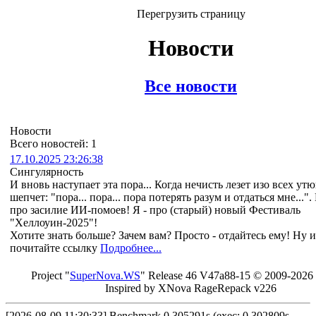
Перегрузить страницу
Новости
Все новости
Новости
Всего новостей: 1
17.10.2025 23:26:38
Сингулярность
И вновь наступает эта пора... Когда нечисть лезет изо всех утю
шепчет: "пора... пора... пора потерять разум и отдаться мне...". 
про засилие ИИ-помоев! Я - про (старый) новый Фестиваль
"Хеллоуин-2025"!
Хотите знать больше? Зачем вам? Просто - отдайтесь ему! Ну 
почитайте ссылку
Подробнее...
Project "
Sup
erNo
va
.W
S
" Rel
ease 46 V
47a88-15 © 20
09-2026
In
spired by X
Nova Ra
geRe
pac
k v2
26
[2026-08-09 11:30:33] Benchmark 0.305291s (exec: 0.302809s,