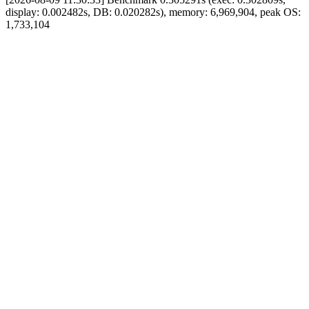
display: 0.002482s, DB: 0.020282s), memory: 6,969,904, peak OS:
1,733,104