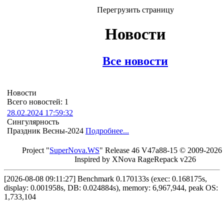
Перегрузить страницу
Новости
Все новости
Новости
Всего новостей: 1
28.02.2024 17:59:32
Сингулярность
Праздник Весны-2024
Подробнее...
Project "
Sup
erNo
va
.W
S
" Rel
ease 46 V
47a88-15 © 20
09-2026
In
spired by X
Nova Ra
geRe
pac
k v2
26
[2026-08-08 09:11:27] Benchmark 0.170133s (exec: 0.168175s,
display: 0.001958s, DB: 0.024884s), memory: 6,967,944, peak OS:
1,733,104