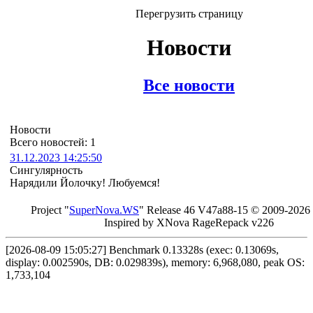
Перегрузить страницу
Новости
Все новости
Новости
Всего новостей: 1
31.12.2023 14:25:50
Сингулярность
Нарядили Йолочку! Любуемся!
Project "
Sup
erNo
va
.W
S
" Rel
ease 46 V
47a88-15 © 20
09-2026
In
spired by X
Nova Ra
geRe
pac
k v2
26
[2026-08-09 15:05:27] Benchmark 0.13328s (exec: 0.13069s,
display: 0.002590s, DB: 0.029839s), memory: 6,968,080, peak OS:
1,733,104