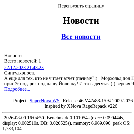
Перегрузить страницу
Новости
Все новости
Новости
Всего новостей: 1
22.12.2023 21:48:23
Сингулярность
А еще для тех, кто не читает атчёт (пачиму?!) - Морхольд под
принёс подарок под нашу Йолочку! И это - десятая (!) версия 
Подробнее...
Project "
Sup
erNo
va
.W
S
" Rel
ease 46 V
47a88-15 © 20
09-2026
In
spired by X
Nova Ra
geRe
pac
k v2
26
[2026-08-09 16:04:50] Benchmark 0.101954s (exec: 0.099444s,
display: 0.002510s, DB: 0.020525s), memory: 6,969,096, peak OS:
1,733,104