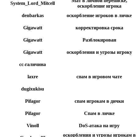
Мат в личной переписке,
System_Lord_Mitcell
оскорбление игрока
denbarkas
оскорбление игроков в личке
Gigawatt
корректировка срока
Gigawatt
Разблокирован
Gigawatt
оскорбления и угрозы игроку
сс-галичина
laxre
спам в игровом чате
dugixukisu
Pifagor
спам игрокам в дички
Pifagor
Спам в личке
Vinoll
DoS-атака на игру
оскорбления и угрозы игрокам в