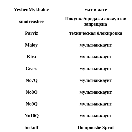
YevhenMykhalov
мат в чате
Покупка/продажа аккаунтов
smotreashee
запрещена
Parviz
техническая блокировка
Maloy
мультиаккаунт
Kira
мультиаккаунт
Geass
мультиаккаунт
No7Q
мультиаккаунт
No8Q
мультиаккаунт
No9Q
мультиаккаунт
No10Q
мультиаккаунт
birkoff
По просьбе Sprut