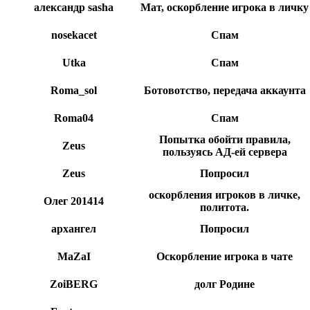
александр sasha
Мат, оскорбление игрока в личку
nosekacet
Спам
Utka
Спам
Roma_sol
Ботовотство, передача аккаунта
Roma04
Спам
Попытка обойти правила,
Zeus
пользуясь АД-ей сервера
Zeus
Попросил
оскорбления игроков в личке,
Олег 201414
политота.
архангел
Попросил
MaZaI
Оскорбление игрока в чате
ZoiBERG
долг Родине