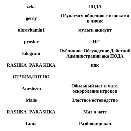
zeka
ПОДА
Обучаемся общению с игроками
geroy
в личке
ultravitamin1
мульти аккаунт
prostor
с НГ!
Публичное Обсуждение Действий
kilogram
Администрации ака ПОДА
RASHKA_PARASHKA
ник
ОТЧИМ,ПОТНО
Обильный мат в чате,
Anestezin
оскорбление игроков
Maile
Злостное ботоводство
RASHKA_PARASHKA
Мат в чате
Luna
Разблокирован