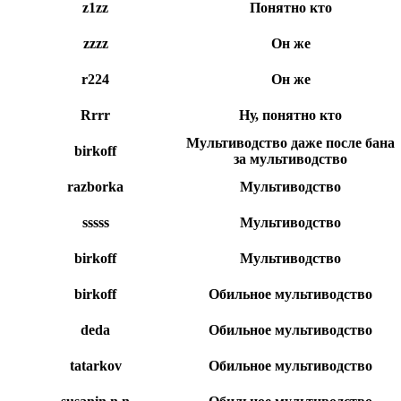
z1zz
Понятно кто
zzzz
Он же
r224
Он же
Rrrr
Ну, понятно кто
Мультиводство даже после бана
birkoff
за мультиводство
razborka
Мультиводство
sssss
Мультиводство
bіrkоff
Мультиводство
birkоff
Обильное мультиводство
deda
Обильное мультиводство
tatarkov
Обильное мультиводство