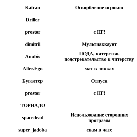
Katran
Оскорбление игроков
Driller
prostor
с НГ!
dimitrii
Мультиаккаунт
ПОДА, читерство,
Anubis
подстрекательство к читерству
Alter.Ego
мат в личках
Бугалтер
Отпуск
prostor
с НГ!
ТОРНАДО
Использование сторонних
spacedead
программ
super_jadoba
спам в чате