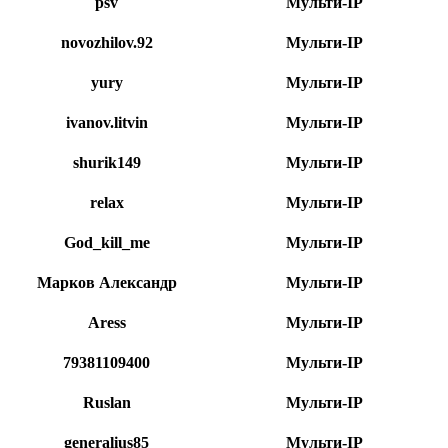
psv
Мульти-IP
novozhilov.92
Мульти-IP
yury
Мульти-IP
ivanov.litvin
Мульти-IP
shurik149
Мульти-IP
relax
Мульти-IP
God_kill_me
Мульти-IP
Марков Александр
Мульти-IP
Aress
Мульти-IP
79381109400
Мульти-IP
Ruslan
Мульти-IP
generalius85
Мульти-IP