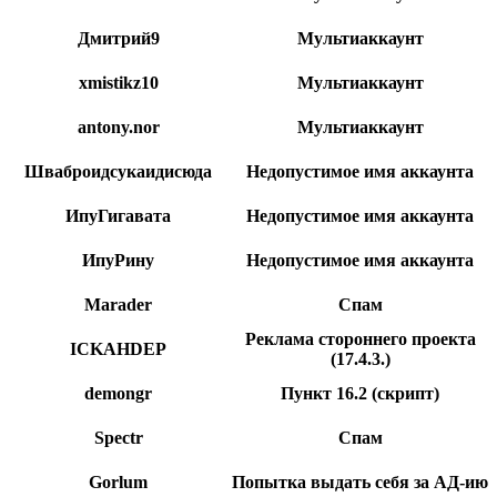
Дмитрий9
Мультиаккаунт
xmistikz10
Мультиаккаунт
antony.nor
Мультиаккаунт
Шваброидсукаидисюда
Недопустимое имя аккаунта
ИпуГигавата
Недопустимое имя аккаунта
ИпуРину
Недопустимое имя аккаунта
Marader
Спам
Реклама стороннего проекта
ICKAHDEP
(17.4.3.)
demongr
Пункт 16.2 (скрипт)
Spectr
Спам
Gorlum
Попытка выдать себя за АД-ию