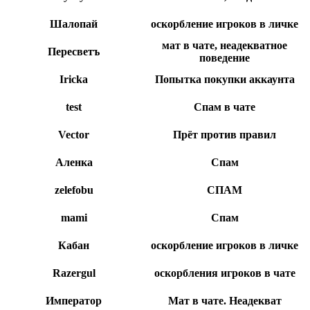
Шалопай
оскорбление игроков в личке
мат в чате, неадекватное
Пересветъ
поведение
Iricka
Попытка покупки аккаунта
test
Спам в чате
Vector
Прёт против правил
Аленка
Спам
zelefobu
СПАМ
mami
Спам
Кабан
оскорбление игроков в личке
Razergul
оскорбления игроков в чате
Император
Мат в чате. Неадекват