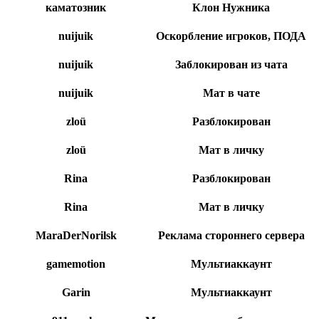
каматозник
Клон Нужника
nuijuik
Оскорбление игроков, ПОДА
nuijuіk
Заблокирован из чата
nuijuik
Мат в чате
zloü
Разблокирован
zloü
Мат в личку
Rina
Разблокирован
Rina
Мат в личку
MaraDerNorilsk
Реклама стороннего сервера
gamemotion
Мультиаккаунт
Garin
Мультиаккаунт