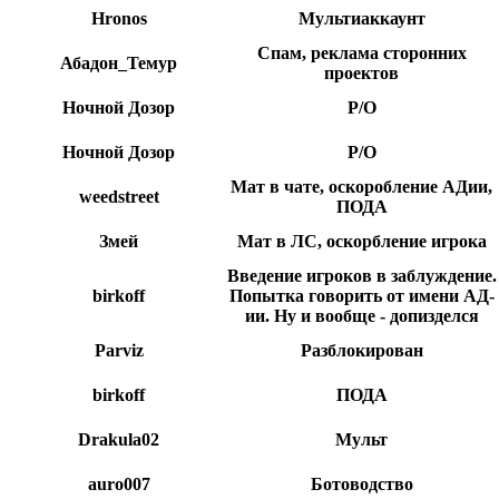
Hronos
Мультиаккаунт
Спам, реклама сторонних
Абадон_Темур
проектов
Ночной Дозор
Р/О
Ночной Дозор
Р/О
Мат в чате, оскоробление АДии,
weedstreet
ПОДА
Змей
Мат в ЛС, оскорбление игрока
Введение игроков в заблуждение.
birkoff
Попытка говорить от имени АД-
ии. Ну и вообще - допизделся
Parviz
Разблокирован
birkoff
ПОДА
Drakula02
Мульт
auro007
Ботоводство