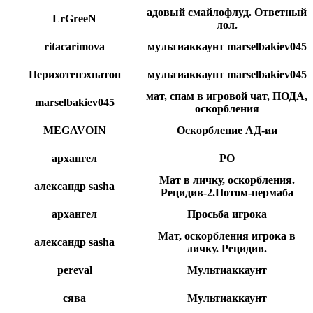
адовый смайлофлуд. Ответный
LrGreeN
лол.
ritacarimova
мультиаккаунт marselbakiev045
Перихотепэхнатон
мультиаккаунт marselbakiev045
мат, спам в игровой чат, ПОДА,
marselbakiev045
оскорбления
MEGAVOIN
Оскорбление АД-ии
архангел
РО
Мат в личку, оскорбления.
александр sasha
Рецидив-2.Потом-пермаба
архангел
Просьба игрока
Мат, оскорбления игрока в
александр sasha
личку. Рецидив.
pereval
Мультиаккаунт
сява
Мультиаккаунт