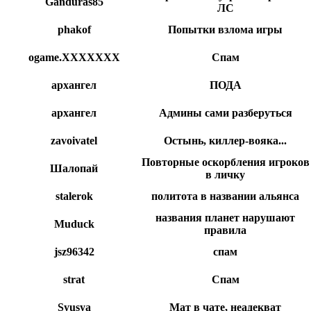
Ganduras85
ЛС
phakof
Попытки взлома игры
ogame.XXXXXXX
Спам
архангел
ПОДА
архангел
Админы сами разберуться
zavoivatel
Остынь, киллер-вояка...
Повторные оскорбления игроков
Шалопай
в личку
stalerok
политота в названии альянса
названия планет нарушают
Muduck
правила
jsz96342
спам
strat
Спам
Syusya
Мат в чате, неадекват