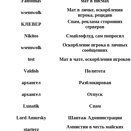
Fantomas
мат в писмах
Мат в личке, оскорбления
wsemwolk
игрока, рецидив
Спам, реклама сторонних
KJIEBEP
серверов
Nikitos
Смайлофлуд, сам попросил
Оскорбление игрока в личных
wsemwolk
сообщениях
test
Мат в чате, оскорбления игроков
Valdish
Политота
архангел
Разблокирован
архангел
Отпуск
Lunatik
Спам
Lord Amursky
Шантаж Администрации
Амнистия в честь майских
starterz