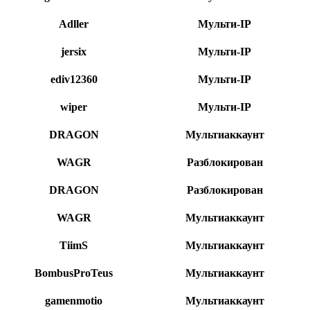
Adller
Мульти-IP
jersix
Мульти-IP
ediv12360
Мульти-IP
wiper
Мульти-IP
DRAGON
Мультиаккаунт
WAGR
Разблокирован
DRAGON
Разблокирован
WAGR
Мультиаккаунт
TiimS
Мультиаккаунт
ВоmbusРrоТеus
Мультиаккаунт
gamenmotio
Мультиаккаунт