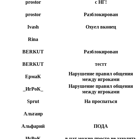
prostor
с НГ!
prostor
Разблокирован
Ivash
Охуел вконец
Rina
BERKUT
Разблокирован
BERKUT
тестт
Нарушение правил общения
ЕрмаК
между игроками
Нарушение правил общения
_ИгРоК_
между игроками
Sprut
На проспаться
Альтаир
Альфарий
ПОДА
_ИгРоК_
в чат можно просто не заходить