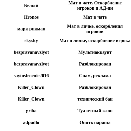
Мат в чате. Оскорбление
Белый
игроков и АД-ии
Hronos
Мат в чате
Мат в личке, оскорбления
марк рикман
игроков
skysky
Мат в личке, оскорбление игрока
bezpravanavzlyot
Мультиаккаунт
bezpravanavzlyot
Разблокирован
saytostroenie2016
Спам, реклама
Killer_Clown
Разблокирован
Killer_Clown
технический бан
griha
Туалетный клон
adpadlo
Опять параша