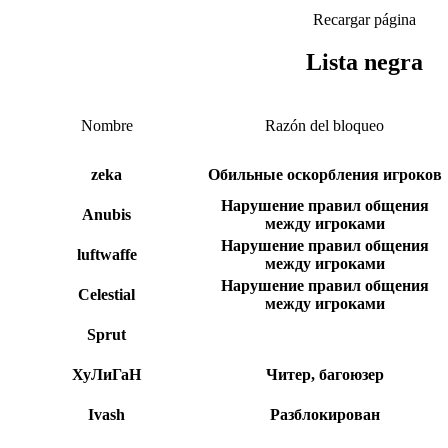
Recargar página
Lista negra
Nombre
Razón del bloqueo
zeka
Обильные оскорбления игроков
Нарушение правил общения
Anubis
между игроками
Нарушение правил общения
luftwaffe
между игроками
Нарушение правил общения
Celestial
между игроками
Sprut
ХуЛиГаН
Читер, багоюзер
Ivash
Разблокирован