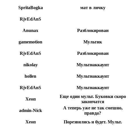
SpritaBogka
мат в личку
RjvEdAnS
Anunax
Разблокирован
gamemotion
Мультик
RjvEdAnS
Разблокирован
nikolay
Мультиаккаунт
hollen
Мультиаккаунт
RjvEdAnS
Мультиаккаунт
Еще один мульт. Буковки скоро
Xeoп
закончатся
А теперь уже не так смешно,
admin-Nick
правда?
Xeoп
Порезвились и будет. Мульт.