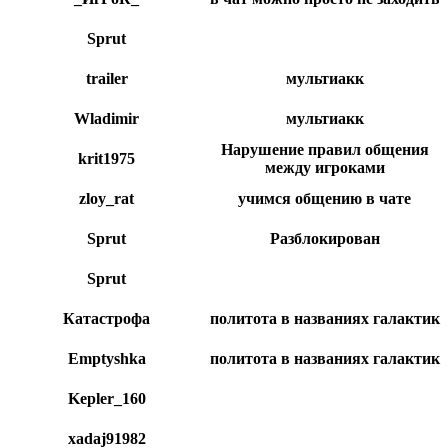
Sprut
trailer
мультиакк
Wlаdimir
мультиакк
Нарушение правил общения
krit1975
между игроками
zloy_rat
учимся общению в чате
Sprut
Разблокирован
Sprut
Катастрофа
политота в названиях галактик
Emptyshka
политота в названиях галактик
Kepler_160
xadaj91982