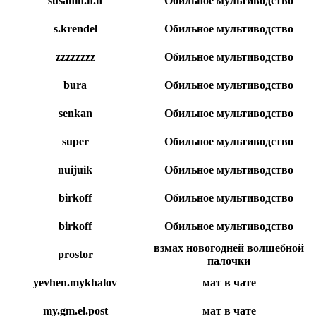
susanin.n.n
Обильное мультиводство
s.krendel
Обильное мультиводство
zzzzzzzz
Обильное мультиводство
bura
Обильное мультиводство
senkan
Обильное мультиводство
super
Обильное мультиводство
nuijuik
Обильное мультиводство
birkоff
Обильное мультиводство
birkoff
Обильное мультиводство
взмах новогодней волшебной
prostor
палочки
yevhen.mykhalov
мат в чате
my.gm.el.post
мат в чате