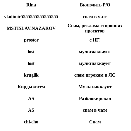
Rina
Включить Р/О
vladimir5555555555555555
спам в чате
Спам, реклама сторонних
MSTISLAV.NAZAROV
проектов
prostor
с НГ!
lоst
мультиаккаунт
lost
мультиаккаунт
kruglik
спам игрокам в ЛС
Кирдыквсем
Мультиаккаунт
AS
Разблокирован
AS
спам в чате
chi-cho
Спам