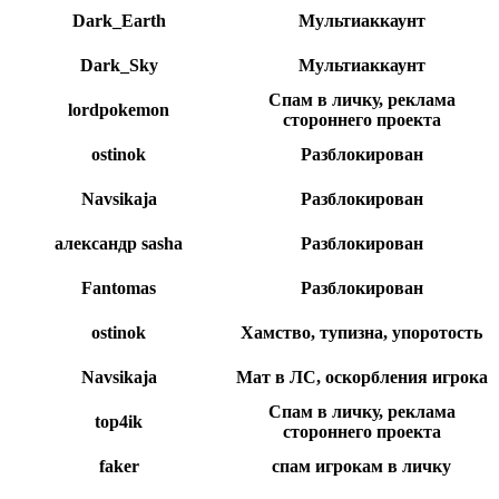
Dark_Earth
Мультиаккаунт
Dark_Sky
Мультиаккаунт
Спам в личку, реклама
lordpokemon
стороннего проекта
ostinok
Разблокирован
Navsikaja
Разблокирован
александр sasha
Разблокирован
Fantomas
Разблокирован
ostinok
Хамство, тупизна, упоротость
Navsikaja
Мат в ЛС, оскорбления игрока
Спам в личку, реклама
top4ik
стороннего проекта
faker
спам игрокам в личку