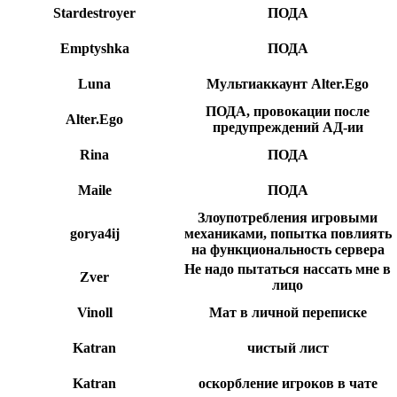
Stardestroyer
ПОДА
Emptyshka
ПОДА
Luna
Мультиаккаунт Alter.Ego
ПОДА, провокации после
Alter.Ego
предупреждений АД-ии
Rina
ПОДА
Maile
ПОДА
Злоупотребления игровыми
gorya4ij
механиками, попытка повлиять
на функциональность сервера
Не надо пытаться нассать мне в
Zver
лицо
Vinoll
Мат в личной переписке
Katran
чистый лист
Katran
оскорбление игроков в чате