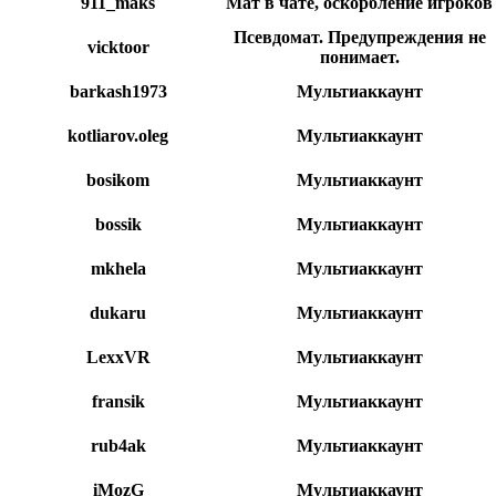
911_maks
Мат в чате, оскорбление игроков
Псевдомат. Предупреждения не
vicktoor
понимает.
barkash1973
Мультиаккаунт
kotliarov.oleg
Мультиаккаунт
bosikom
Мультиаккаунт
bossik
Мультиаккаунт
mkhela
Мультиаккаунт
dukaru
Мультиаккаунт
LexxVR
Мультиаккаунт
fransik
Мультиаккаунт
rub4ak
Мультиаккаунт
iMozG
Мультиаккаунт