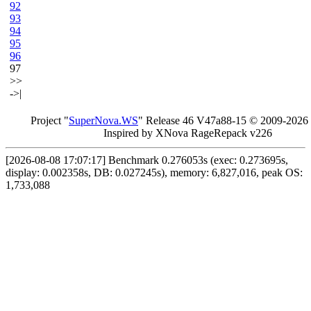
92
93
94
95
96
97
>>
->|
Project "
Sup
erNo
va
.W
S
" Rel
ease 46 V
47a88-15 © 20
09-2026
In
spired by X
Nova Ra
geRe
pac
k v2
26
[2026-08-08 17:07:17] Benchmark 0.276053s (exec: 0.273695s,
display: 0.002358s, DB: 0.027245s), memory: 6,827,016, peak OS:
1,733,088