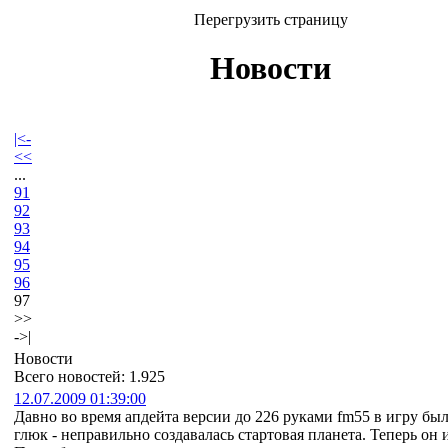
Перегрузить страницу
Новости
|<-
<<
...
91
92
93
94
95
96
97
>>
->|
Новости
Всего новостей: 1.925
12.07.2009 01:39:00
Давно во время апдейта версии до 226 руками fm55 в игру бы
глюк - неправильно создавалась стартовая планета. Теперь он 