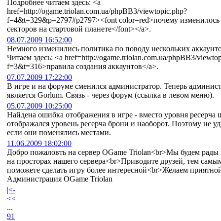
Подробнее читаем здесь: <a
href=http://ogame.triolan.com.ua/phpBB3/viewtopic.php?
f=4&t=329&p=2797#p2797><font color=red>почему изменилось
секторов на стартовой планете</font></a>.
08.07.2009 16:52:00
Немного изменились политика по поводу нескольких аккаунтов
Читаем здесь: <a href=http://ogame.triolan.com.ua/phpBB3/viewto
f=3&t=316>правила создания аккаунтов</a>.
07.07.2009 17:22:00
В игре и на форуме сменился администратор. Теперь админис
являетcя Gorlum. Связь - через форум (ссылка в левом меню).
05.07.2009 10:25:00
Найдена ошибка отображения в игре - вместо уровня ресерча 
отображался уровень ресерча брони и наоборот. Поэтому не уд
если они поменялись местами.
11.06.2009 18:02:00
Добро пожаловть на сервер OGame Triolan<br>Мы будем рады 
на просторах нашего сервера<br>Приводите друзей, тем самы
поможете сделать игру более интересной<br>Желаем приятной
Администрация OGame Triolan
|<-
<<
...
91